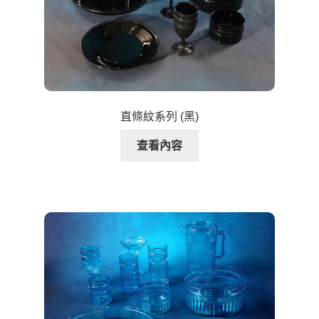
直條紋系列 (黑)
查看內容