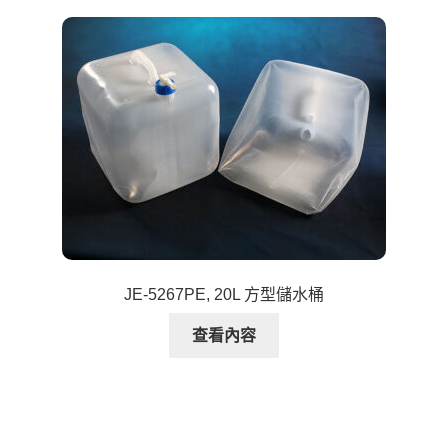
JE-5267PE, 20L 方型儲水桶
查看內容