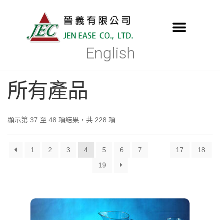
English
所有產品
顯示第 37 至 48 項結果，共 228 項
1
2
3
4
5
6
7
...
17
18
19