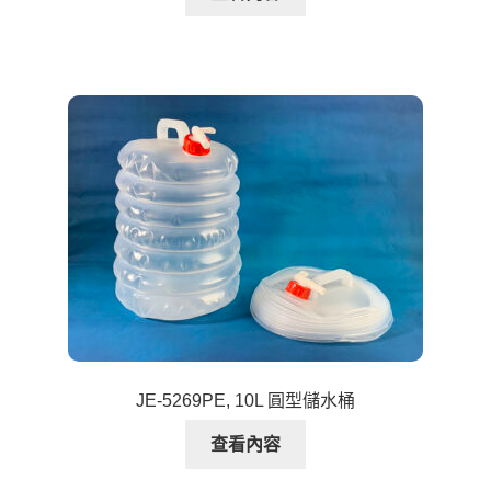
JE-5269PE, 10L 圓型儲水桶
查看內容