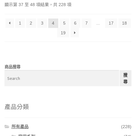
顯示第 37 至 48 項結果，共 228 項
1
2
3
4
5
6
7
...
17
18
19
商品搜尋
搜
尋
產品分類
所有產品
(228)