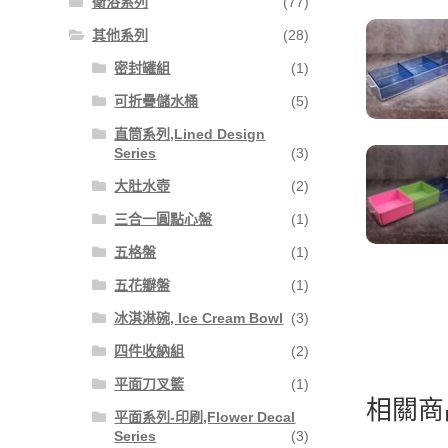
衛浴系列
(77)
其他系列
(28)
密封罐組
(1)
可折疊儲水桶
(5)
直筒系列,Lined Design
Series
(3)
大肚水壺
(2)
三合一圓點心盤
(1)
五格盤
(1)
五花瓣盤
(1)
冰淇淋碗, Ice Cream Bowl
(3)
四件收納組
(2)
平面刀叉籃
(1)
相關商
平面系列-印刷,Flower Decal
Series
(3)