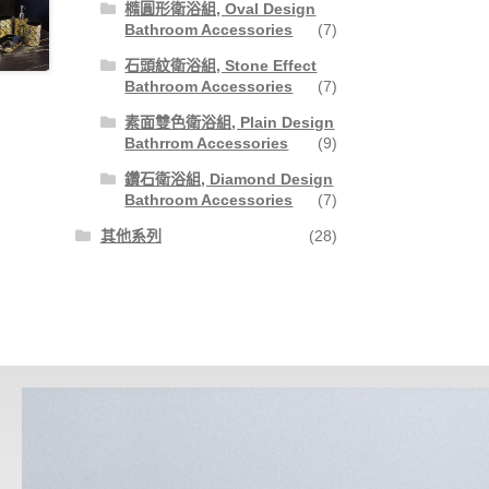
橢圓形衛浴組, Oval Design
Bathroom Accessories
(7)
石頭紋衛浴組, Stone Effect
Bathroom Accessories
(7)
素面雙色衛浴組, Plain Design
Bathrrom Accessories
(9)
鑽石衛浴組, Diamond Design
Bathroom Accessories
(7)
其他系列
(28)