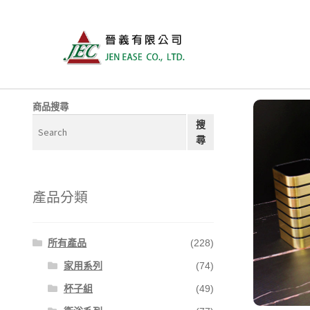
商品搜尋
搜
尋
產品分類
所有產品
(228)
家用系列
(74)
杯子組
(49)