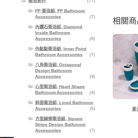
衛浴系列
(77)
PP 衛浴組, PP Bathroom
Accessories
(7)
相關商
內鑽石衛浴組, Diamond
Inside Bathroom
Accessories
(8)
內點點衛浴組, Inner Point
Bathroom Accessories
(7)
八角衛浴組, Octagonal
Design Bathroom
Accessories
(9)
心型衛浴組, Heart Shape
Bathroom Accessories
(4)
斜面衛浴組, Lined Bathroom
Accessories
(5)
素
方型線條衛浴組, Square
Stripe Design Bathroom
Accessories
(7)